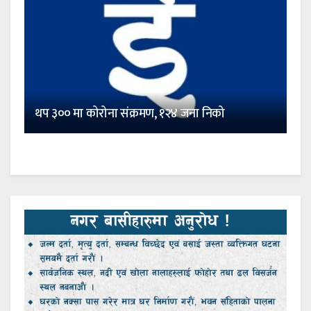
थप ३०० मा कोरोना संक्रमण, १२४ जना निको