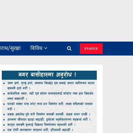
राध/सुरक्षा
विविध
EPAPER