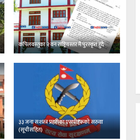
कपिलवस्तुका २ वन राष्ट्रियस्तर मै पुरस्कृत हुदै
३३ जना सशस्त्र प्रहरीका एसपीहरूको सरुवा
(सूचीसहित)