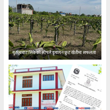
युट्युबबाट सिकेको सीपले ड्र्यागन फ्रुट खेतीमा सफलता