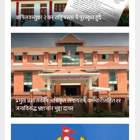
कपिलवस्तुका २ वन राष्ट्रियस्तर मै पुरस्कृत हुदै
प्रमुख प्रशासकीय अधिकृत लगायत ६ कर्मचारीसहित ११
जनाविरुद्ध भ्रष्टाचार मुद्दा दायर