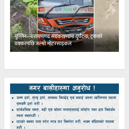
मुग्लिन–नारायणगढ सडकखण्डमा दुर्घटना, ट्रकको
ठक्करपछि जल्यो मोटरसाइकल