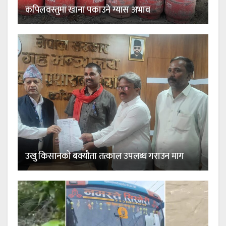
कपिलवस्तुमा खाना पकाउने ग्यास अभाव
उखु किसानको बक्यौता तत्काल उपलब्ध गराउन माग