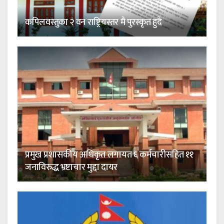
कपिलवस्तुका २ वन राष्ट्रियस्तर मै पुरस्कृत हुदै
प्रमुख प्रशासकीय अधिकृत लगायत ६ कर्मचारीसहित ११
जनाविरुद्ध भ्रष्टाचार मुद्दा दायर