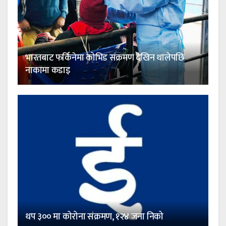
भारतबाट फर्किनेमा कोभिड संक्रमण देखिन थालेपछि
नाकामा कडाइ
थप ३०० मा कोरोना संक्रमण, १२४ जना निको