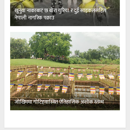
खुनुवा नाकाबाट छ बोरा युरिया र दुई साइकलसहित
नेपाली नागरिक पक्राउ
जोखिममा गोटिहवास्थित ऐतिहासिक अशोक स्तम्भ