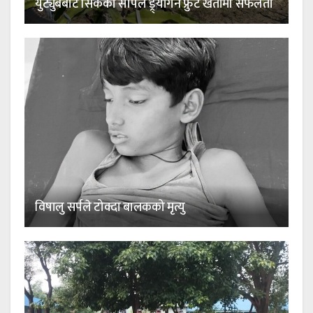
युट्युबबाट सिकेको सीपले ड्र्यागन फ्रुट खेतीमा सफलता
विषालु सर्पले टोक्दा बालकको मृत्यु