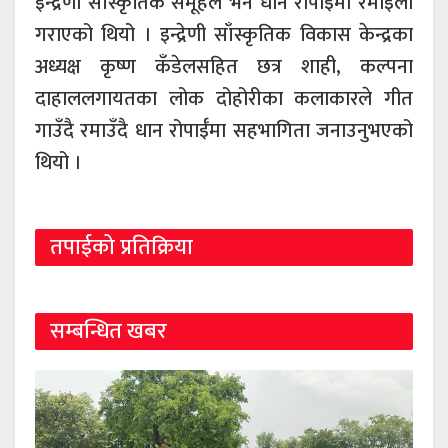
इन्द्रणी साँस्कृतिक समूहले भने धान रोपाईँमा रमाइलो
गराएको थियो । इन्द्रेणी साँस्कृतिक विकास केन्द्रका
अध्यक्ष कृष्ण कँडेलसहित छत्र शाही, कल्पना
दाहाललगायतका लोक दोहोरीका कलाकारले गीत
गाउँदै रमाउँदै धान रोपाईँमा सहभागिता जनाउनुभएको
थियो ।
तपाईको प्रतिक्रिया
सम्बन्धित खबर