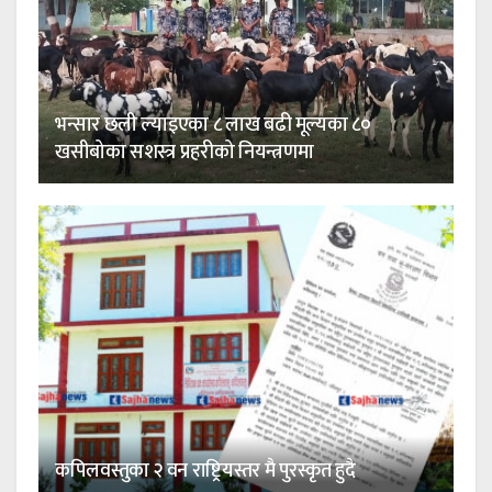
भन्सार छली ल्याइएका ८ लाख बढी मूल्यका ८०
खसीबोका सशस्त्र प्रहरीको नियन्त्रणमा
कपिलवस्तुका २ वन राष्ट्रियस्तर मै पुरस्कृत हुदै