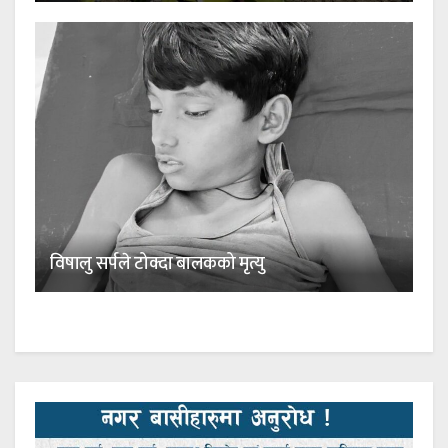
विषालु सर्पले टोक्दा बालकको मृत्यु