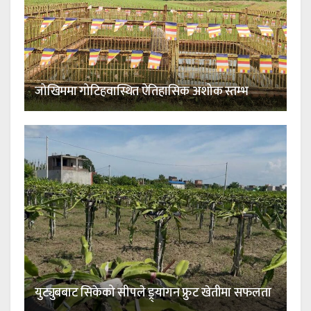
जोखिममा गोटिहवास्थित ऐतिहासिक अशोक स्तम्भ
युट्युबबाट सिकेको सीपले ड्र्यागन फ्रुट खेतीमा सफलता