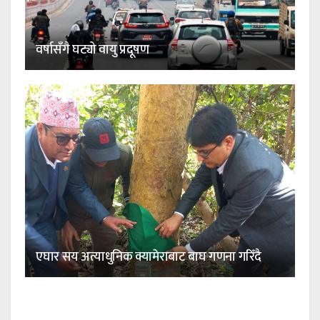
वर्षासँगै घट्यो वायु प्रदूषण
एघार सय अत्याधुनिक क्यामेराबाट बाघ गणना गरिँदै