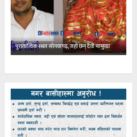
पुरातात्विक स्थल सोनवागढ़, जहाँ छन् देवी चामुण्डा