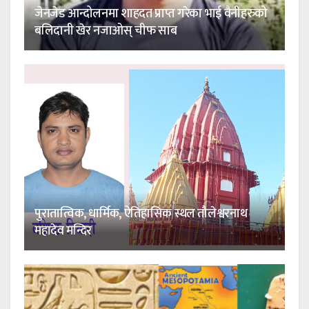
जेनजेड आन्दोलनमा शाहदत प्राप्त गरेका भाई वैनीहरुको
बलिदानी खेर नजाओस् चीफ साब
पुरातात्विक, धार्मिक, ऐतिहासिक स्थल तौलेश्वरनाथ
महादेव मन्दिर