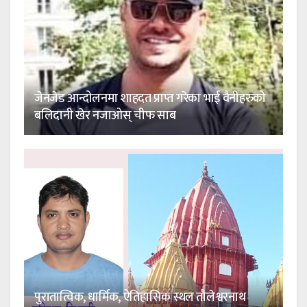
जेनजेड आन्दोलनमा शाहदत प्राप्त गरेका भाई वैनीहरुको
बलिदानी खेर नजाओस् चीफ साब
पुरातात्विक, धार्मिक, ऐतिहासिक स्थल तौलेश्वरनाथ