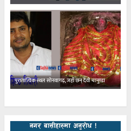
पुरातात्विक स्थल सोनवागढ़, जहाँ छन् देवी चामुण्डा