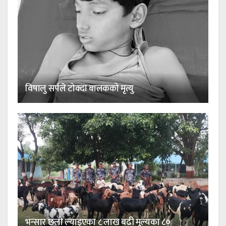
विषालु सर्पले टोक्दा बालकको मृत्यु
भन्सार छली ल्याइएका ८ लाख बढी मूल्यका ८०