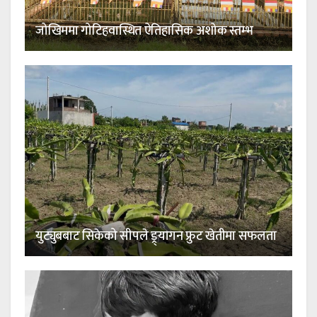
जोखिममा गोटिहवास्थित ऐतिहासिक अशोक स्तम्भ
युट्युबबाट सिकेको सीपले ड्र्यागन फ्रुट खेतीमा सफलता