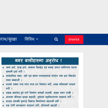
राध/सुरक्षा
विविध
EPAPER