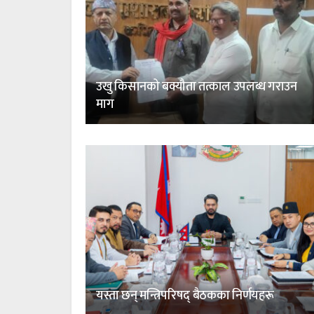
उखु किसानको बक्यौता तत्काल उपलब्ध गराउन
माग
यस्ता छन् मन्त्रिपरिषद् बैठकका निर्णयहरू