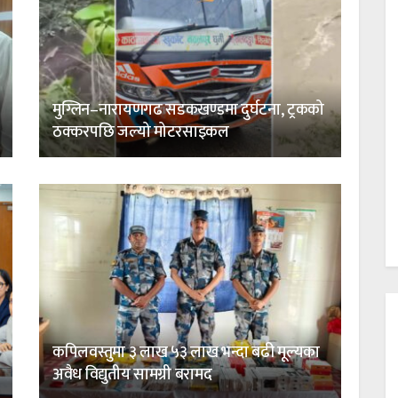
मुग्लिन–नारायणगढ सडकखण्डमा दुर्घटना, ट्रकको
ठक्करपछि जल्यो मोटरसाइकल
कपिलवस्तुमा ३ लाख ५३ लाख भन्दा बढी मूल्यका
अवैध विद्युतीय सामग्री बरामद