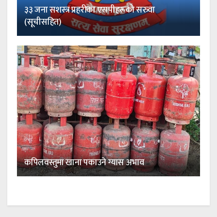
३३ जना सशस्त्र प्रहरीका एसपीहरूको सरुवा
(सूचीसहित)
कपिलवस्तुमा खाना पकाउने ग्यास अभाव