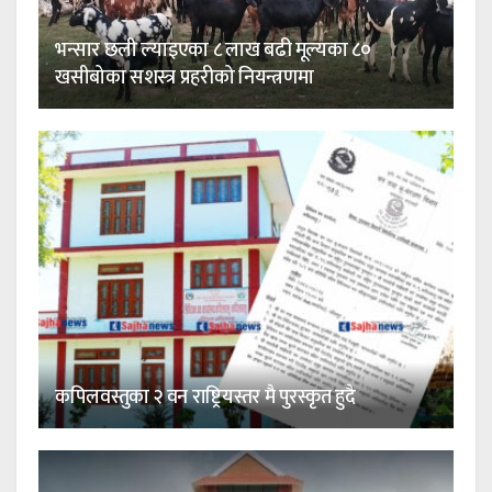
भन्सार छली ल्याइएका ८ लाख बढी मूल्यका ८०
खसीबोका सशस्त्र प्रहरीको नियन्त्रणमा
कपिलवस्तुका २ वन राष्ट्रियस्तर मै पुरस्कृत हुदै