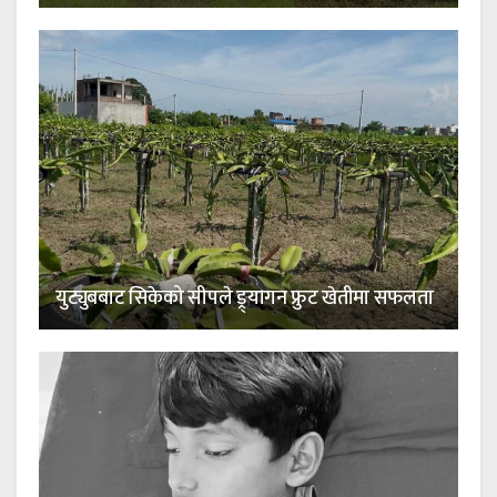
युट्युबबाट सिकेको सीपले ड्र्यागन फ्रुट खेतीमा सफलता