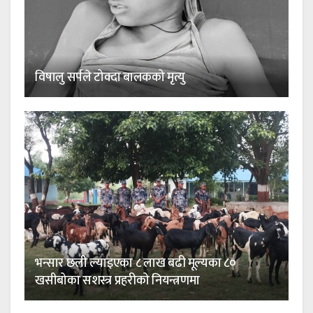
विषालु सर्पले टोक्दा बालकको मृत्यु
भन्सार छली ल्याइएका ८ लाख बढी मूल्यका ८०
खसीबोका सशस्त्र प्रहरीको नियन्त्रणमा