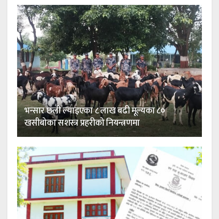
भन्सार छली ल्याइएका ८ लाख बढी मूल्यका ८०
खसीबोका सशस्त्र प्रहरीको नियन्त्रणमा