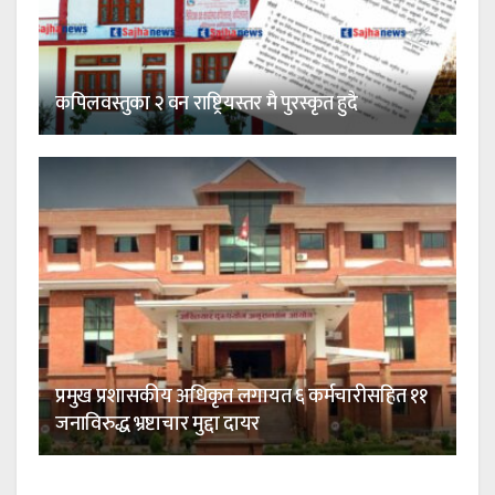
कपिलवस्तुका २ वन राष्ट्रियस्तर मै पुरस्कृत हुदै
प्रमुख प्रशासकीय अधिकृत लगायत ६ कर्मचारीसहित ११
जनाविरुद्ध भ्रष्टाचार मुद्दा दायर