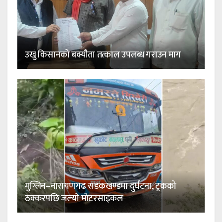
उखु किसानको बक्यौता तत्काल उपलब्ध गराउन माग
मुग्लिन–नारायणगढ सडकखण्डमा दुर्घटना, ट्रकको
ठक्करपछि जल्यो मोटरसाइकल