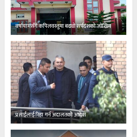
वर्षायामसँगै कपिलवस्तुमा बढ्यो सर्पदंशको जोखिम
प्रसाईंलाई रिहा गर्न अदालतको आदेश