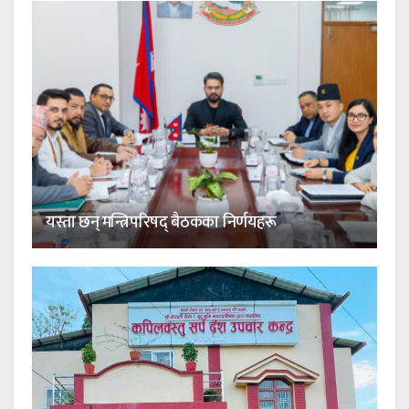
यस्ता छन् मन्त्रिपरिषद् बैठकका निर्णयहरू