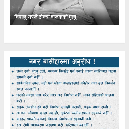
विषालु सर्पले टोक्दा बालकको मृत्यु