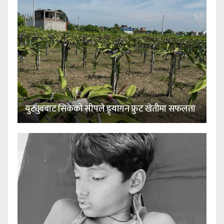
युट्युबबाट सिकेको सीपले ड्र्यागन फ्रुट खेतीमा सफलता