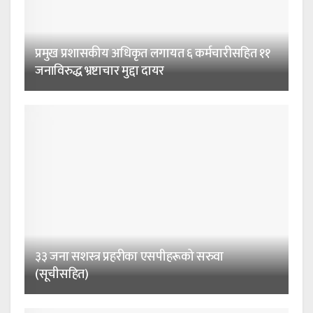
प्रमुख प्रशासकीय अधिकृत लगायत ६ कर्मचारीसहित ११
जनाविरुद्ध भ्रष्टाचार मुद्दा दायर
३३ जना सशस्त्र प्रहरीका एसपीहरूको सरुवा
(सूचीसहित)