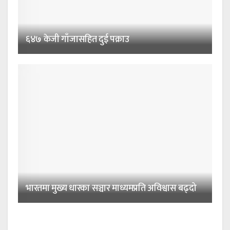
६४७ केजी गाँजासहित दुई पक्राउ
भारतमा मुख्य धारका सञ्चार माध्यमप्रति अविश्वास बढ्दो