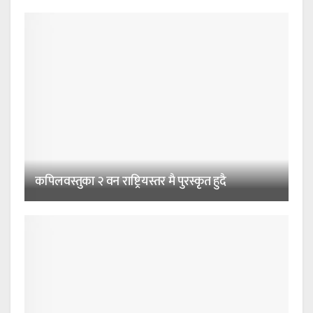
कपिलवस्तुका २ वन राष्ट्रियस्तर मै पुरस्कृत हुदै