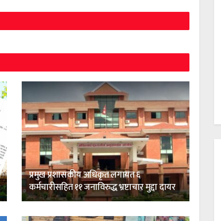
प्रमुख प्रशासकीय अधिकृत लगायत ६
कर्मचारीसहित ११ जनाविरुद्ध भ्रष्टाचार मुद्दा दायर