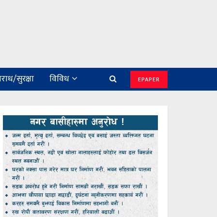
राध/सुरक्षा
विविध
EPAPER