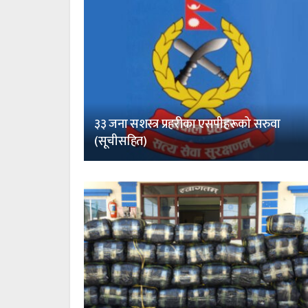
३३ जना सशस्त्र प्रहरीका एसपीहरूको सरुवा
(सूचीसहित)