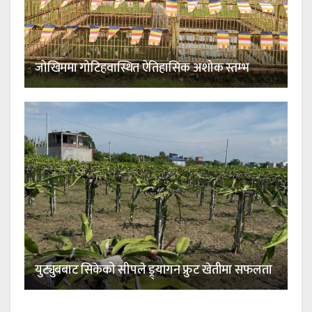
जोखिममा गोटिहवास्थित ऐतिहासिक अशोक स्तम्भ
युट्युबबाट सिकेको सीपले ड्र्यागन फ्रुट खेतीमा सफलता