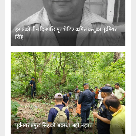
हराएको तीन दिनपछि मृत भेटिए कपिलवस्तुका पूर्वमेयर
सिंह
पूर्वनगर प्रमुख सिंहको अवस्था अझै अज्ञात