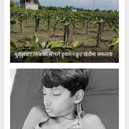
युट्युबबाट सिकेको सीपले ड्र्यागन फ्रुट खेतीमा सफलता