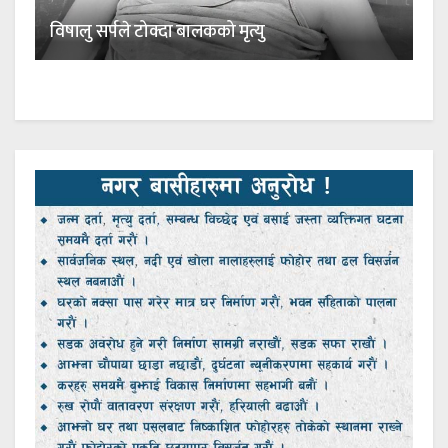
विषालु सर्पले टोक्दा बालकको मृत्यु