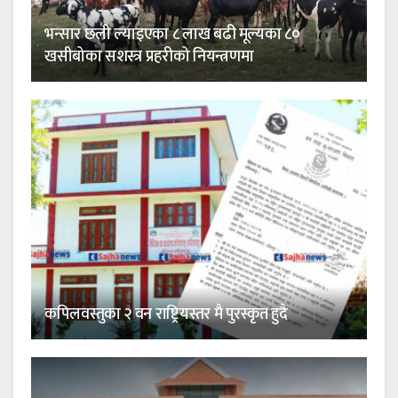
भन्सार छली ल्याइएका ८ लाख बढी मूल्यका ८०
खसीबोका सशस्त्र प्रहरीको नियन्त्रणमा
कपिलवस्तुका २ वन राष्ट्रियस्तर मै पुरस्कृत हुदै