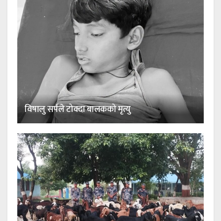
विषालु सर्पले टोक्दा बालकको मृत्यु