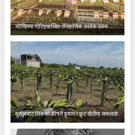
जोखिममा गोटिहवास्थित ऐतिहासिक अशोक स्तम्भ
युट्युबबाट सिकेको सीपले ड्र्यागन फ्रुट खेतीमा सफलता