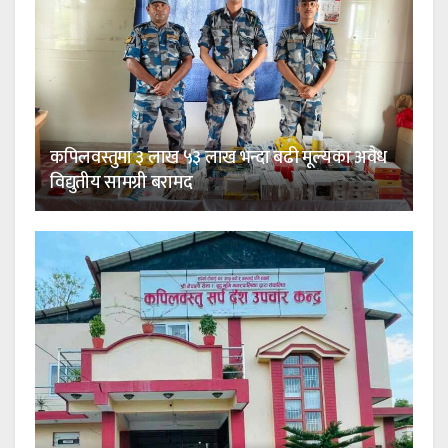
कपिलवस्तुमा ३ लाख ५३ लाख भन्दा बढी मूल्यका अवैध
विद्युतीय सामग्री बरामद