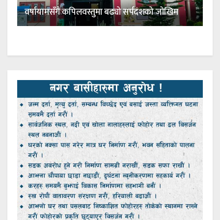
वर्षायामसँगै कपिलवस्तुमा बढ्यो सर्पदंशको जोखिम