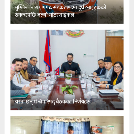
मुग्लिन–नारायणगढ सडकखण्डमा दुर्घटना, ट्रकको
ठक्करपछि जल्यो मोटरसाइकल
यस्ता छन् मन्त्रिपरिषद् बैठकका निर्णयहरू