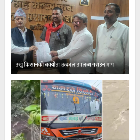
उखु किसानको बक्यौता तत्काल उपलब्ध गराउन माग