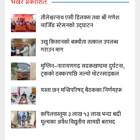
भर्खरै प्रकाशित
तौलेश्वरनाथ एसी डिलक्स तथा श्री गणेश
चार्जिङ स्टेसनको उद्घाटन
उखु किसानको बक्यौता तत्काल उपलब्ध
गराउन माग
मुग्लिन–नारायणगढ सडकखण्डमा दुर्घटना,
ट्रकको ठक्करपछि जल्यो मोटरसाइकल
यस्ता छन् मन्त्रिपरिषद् बैठकका निर्णयहरू
कपिलवस्तुमा ३ लाख ५३ लाख भन्दा बढी
मूल्यका अवैध विद्युतीय सामग्री बरामद