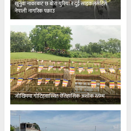
खुनुवा नाकाबाट छ बोरा युरिया र दुई साइकलसहित
नेपाली नागरिक पक्राउ
जोखिममा गोटिहवास्थित ऐतिहासिक अशोक स्तम्भ