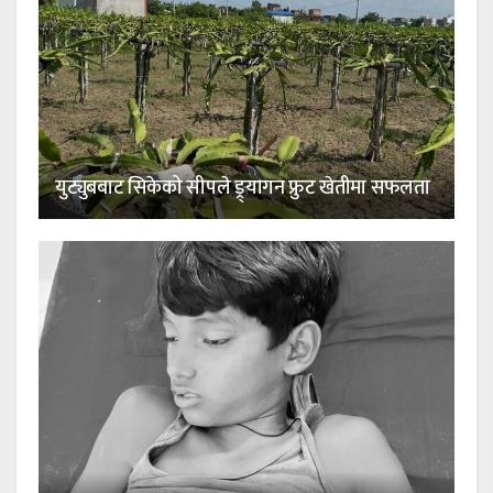
युट्युबबाट सिकेको सीपले ड्र्यागन फ्रुट खेतीमा सफलता