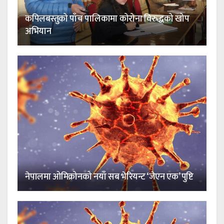
कपिलबस्तुको पाँच पालिकामा कोरोना विरुद्धको खोप
अभियान
नेपालमा ओमिक्रोनको नयाँ सब भेरियन्ट ‘जेएन एक’ पुष्टि