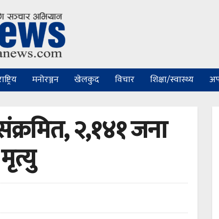
ष्ट्रिय
मनोरञ्जन
खेलकुद
विचार
शिक्षा/स्वास्थ्य
अप
क्रमित, २,१४१ जना
ृत्यु