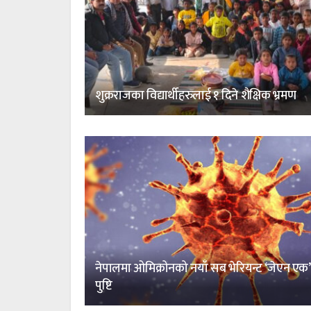
शुक्रराजका विद्यार्थीहरुलाई १ दिने शैक्षिक भ्रमण
नेपालमा ओमिक्रोनको नयाँ सब भेरियन्ट ‘जेएन एक’
पुष्टि