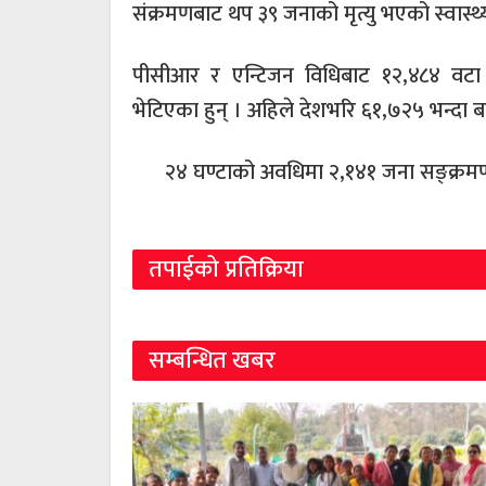
संक्रमणबाट थप ३९ जनाको मृत्यु भएको स्वास्
पीसीआर र एन्टिजन विधिबाट १२,४८४ वटा पर
भेटिएका हुन् । अहिले देशभरि ६१,७२५ भन्दा बढ
२४ घण्टाको अवधिमा २,१४१ जना सङ्क्रम
तपाईको प्रतिक्रिया
सम्बन्धित खबर