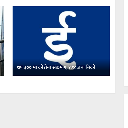
थप ३०० मा कोरोना संक्रमण, १२४ जना निको