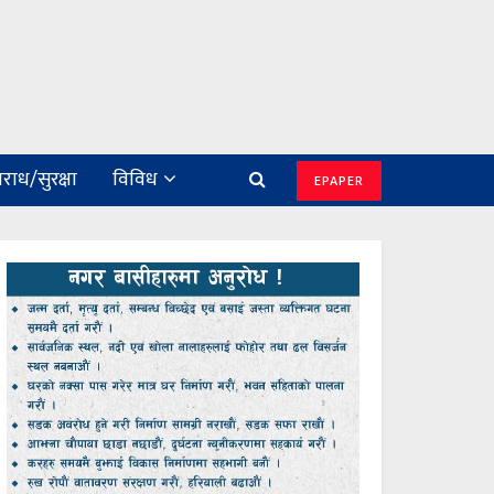
राध/सुरक्षा
विविध
EPAPER