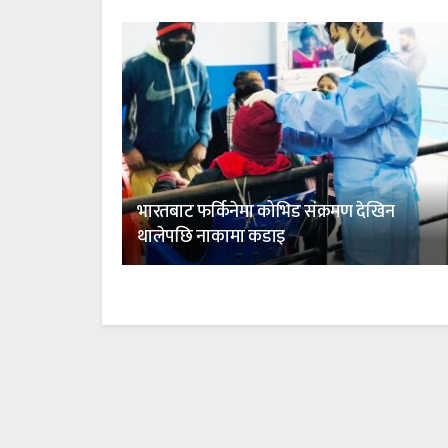
भारतबाट फर्किनेमा कोभिड संक्रमण देखिन
थालेपछि नाकामा कडाइ