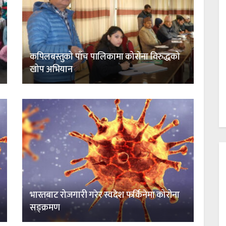
कपिलबस्तुको पाँच पालिकामा कोरोना विरुद्धको
खोप अभियान
भारतबाट रोजगारी गरेर स्वदेश फर्किनेमा कोरोना
सङ्क्रमण