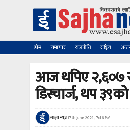
होम
समाचार
राजनीति
राष्ट्रिय
अन्तरा
आज थपिए २,६०७ सं
डिस्चार्ज, थप ३९को म
साझा न्यूज
17th June 2021 , 7:46 PM