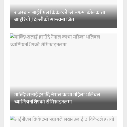
राजस्थान आईपीएल क्रिकेटको प्ले अफमा कोलकाता
बाहिरियो, दिल्लीको सान्त्वना जित
माल्दिभ्सलाई हराउँदै नेपाल काभा महिला भलिबल
च्याम्पियनशिपको सेमिफाइनलमा