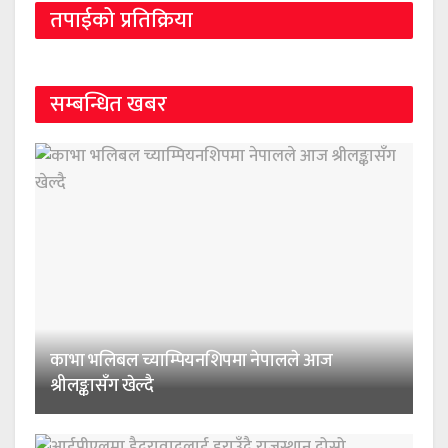
तपाईको प्रतिक्रिया
सम्बन्धित खबर
काभा भलिबल च्याम्पियनशिपमा नेपालले आज
श्रीलङ्कासँग खेल्दै