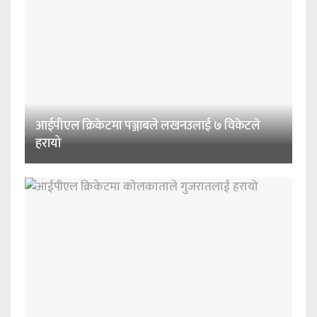
आईपीएल क्रिकेटमा पञ्जाबले लखनउलाई ७ विकेटले
हरायो