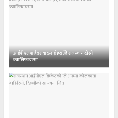
आईपीएलमा हैदरावादलाई हराउँदै राजस्थान दोस्रो
क्वालिफायरमा