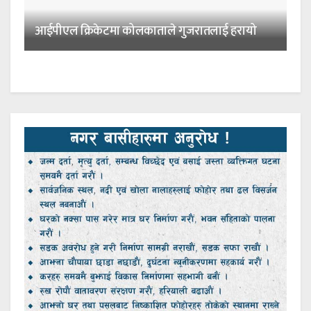
आईपीएल क्रिकेटमा कोलकाताले गुजरातलाई हरायो