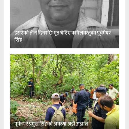
हराएको तीन दिनपछि मृत भेटिए कपिलवस्तुका पूर्वमेयर
सिंह
पूर्वनगर प्रमुख सिंहको अवस्था अझै अज्ञात