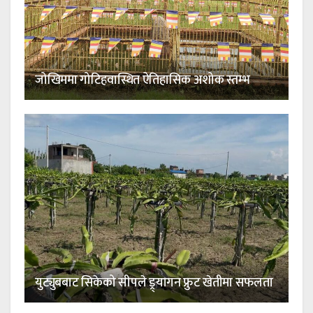
जोखिममा गोटिहवास्थित ऐतिहासिक अशोक स्तम्भ
युट्युबबाट सिकेको सीपले ड्र्यागन फ्रुट खेतीमा सफलता