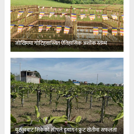
जोखिममा गोटिहवास्थित ऐतिहासिक अशोक स्तम्भ
युट्युबबाट सिकेको सीपले ड्र्यागन फ्रुट खेतीमा सफलता