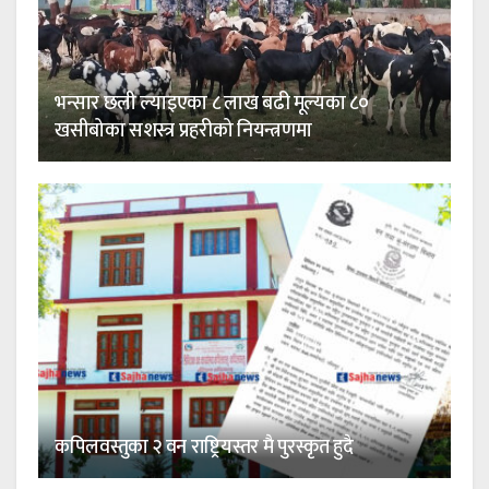
भन्सार छली ल्याइएका ८ लाख बढी मूल्यका ८०
खसीबोका सशस्त्र प्रहरीको नियन्त्रणमा
कपिलवस्तुका २ वन राष्ट्रियस्तर मै पुरस्कृत हुदै