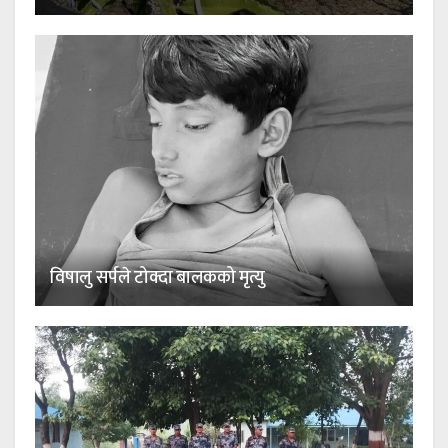
विषालु सर्पले टोक्दा बालकको मृत्यु