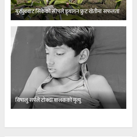
युट्युबबाट सिकेको सीपले ड्र्यागन फ्रुट खेतीमा सफलता
विषालु सर्पले टोक्दा बालकको मृत्यु