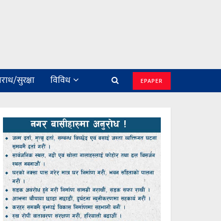
राध/सुरक्षा
विविध
EPAPER