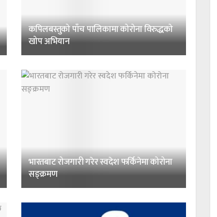
कपिलबस्तुको पाँच पालिकामा कोरोना विरुद्धको
खोप अभियान
भारतबाट रोजगारी गरेर स्वदेश फर्किनेमा कोरोना
सङ्क्रमण