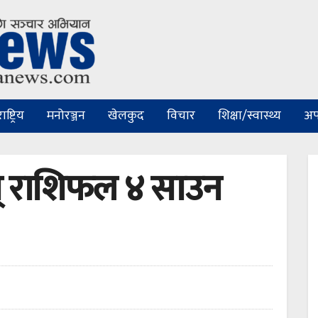
ष्ट्रिय
मनोरञ्जन
खेलकुद
विचार
शिक्षा/स्वास्थ्य
अप
म् राशिफल ४ साउन