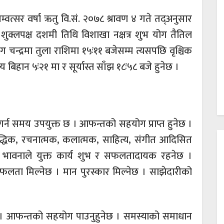
्वत्सर वर्षा ऋतु वि.सं. २०७८ श्रावण ४ गते तद्अनुसार
क्लपक्ष दशमी तिथि विशाखा नक्षत्र शुभ योग तैतिल
न्द्रमा तुला राशिमा १५ः११ बजेसम्म त्यसपछि वृश्चिक
 बिहान ५ः२१ मा र सूर्यास्त साँझ १८ः५८ बजे हुनेछ ।
गर्न समय उपयुक्त छ । आफन्तको सहयोग प्राप्त हुनेछ ।
ौद्धिक, रचनात्मक, कलात्मक, साहित्य, संगीत आदिसित
भावनाले युक्त कार्य शुभ र सफलतादायक रहनेछ ।
 सफलता मिल्नेछ । मान पुरस्कार मिल्नेछ । साझेदारीको
। आफन्तको सहयोग पाउनुहुनेछ । समस्याको समाधान