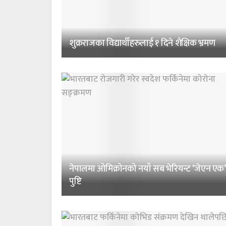
शुक्रराजका विद्यार्थीहरुलाई १ दिने शैक्षिक भ्रमण
नेपालमा ओमिक्रोनको नयाँ सब भेरियन्ट ‘जेएन एक’
पुष्टि