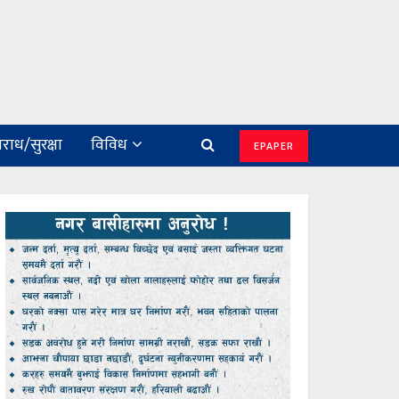
राध/सुरक्षा
विविध
EPAPER