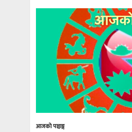
आजको पञ्चाङ्ग