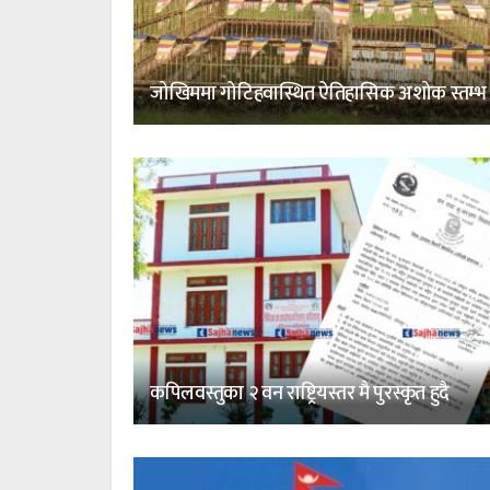
जोखिममा गोटिहवास्थित ऐतिहासिक अशोक स्तम्भ
कपिलवस्तुका २ वन राष्ट्रियस्तर मै पुरस्कृत हुदै