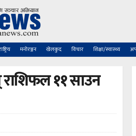
ष्ट्रिय
मनोरञ्जन
खेलकुद
विचार
शिक्षा/स्वास्थ्य
अप
म् राशिफल ११ साउन