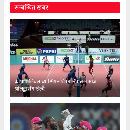
सम्बन्धित खबर
काभा भलिबल च्याम्पियनशिपमा नेपालले आज
श्रीलङ्कासँग खेल्दै