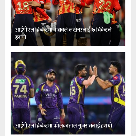
आईपीएल क्रिकेटमा पञ्जाबले लखनउलाई ७ विकेटले
हरायो
आईपीएल क्रिकेटमा कोलकाताले गुजरातलाई हरायो