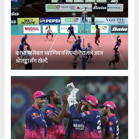
काभा भलिबल च्याम्पियनशिपमा नेपालले आज
श्रीलङ्कासँग खेल्दै