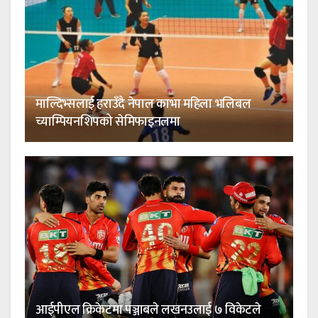
माल्दिभ्सलाई हराउँदै नेपाल काभा महिला भलिबल
च्याम्पियनशिपको सेमिफाइनलमा
आईपीएल क्रिकेटमा पञ्जाबले लखनउलाई ७ विकेटले