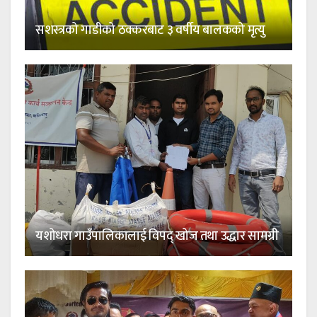
सशस्त्रको गाडीको ठक्करबाट ३ वर्षीय बालकको मृत्यु
यशोधरा गाउँपालिकालाई विपद् खोज तथा उद्धार सामग्री