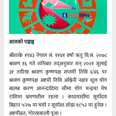
आजको पञ्चाङ्ग
श्रीशाके १९४३ नेपाल सं. ११४१ वर्षा ऋतु वि.सं. २०७८
श्रावण १६ गते शनिबार तद्अनुसार सन् २०२१ जुलाई
३१ तारिख श्रावण कृष्णपक्ष सप्तमी तिथि ६ः४६ पर
श्रावण कृष्णपक्ष अष्टमी तिथि अश्विनी नक्षत्र शूल योग
बालब करण आनन्दादिमा सौम्य योग चन्द्रमा मेष
राशिमा भ्रमणशील रहला । काठमाडौंमा सूर्योदय
बिहान ५ः२७ मा भयो र सूर्यास्त साँझ १८ः५२ मा हुनेछ ।
अष्टमीव्रत, गोरखकाली पूजा ।