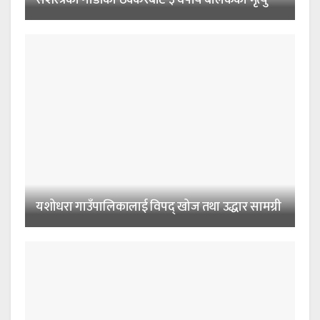
सशस्त्रको गाडीको ठक्करबाट ३ वर्षीय बालकको मृत्यु
यशोधरा गाउँपालिकालाई विपद् खोज तथा उद्धार सामग्री