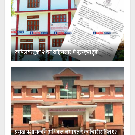
कपिलवस्तुका २ वन राष्ट्रियस्तर मै पुरस्कृत हुदै
प्रमुख प्रशासकीय अधिकृत लगायत ६ कर्मचारीसहित ११