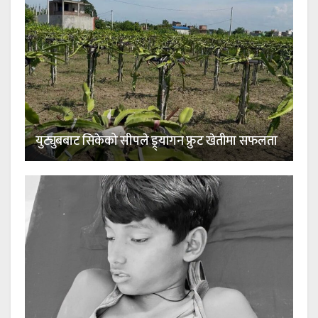
युट्युबबाट सिकेको सीपले ड्र्यागन फ्रुट खेतीमा सफलता