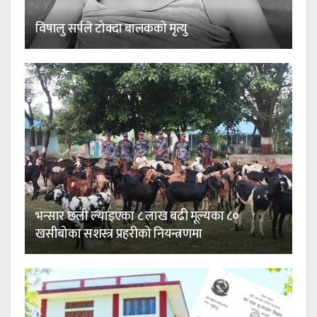
विषालु सर्पले टोक्दा बालकको मृत्यु
भन्सार छली ल्याइएका ८ लाख बढी मूल्यका ८०
खसीबोका सशस्त्र प्रहरीको नियन्त्रणमा