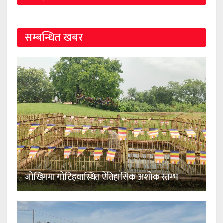
सम्बन्धित खबर
जोखिममा गोटिहवास्थित ऐतिहासिक अशोक स्तम्भ