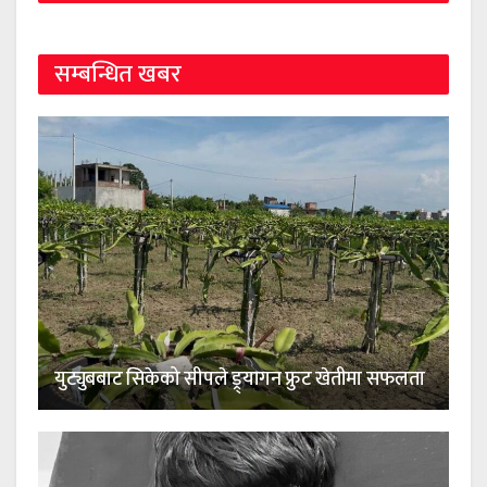
सम्बन्धित खबर
युट्युबबाट सिकेको सीपले ड्र्यागन फ्रुट खेतीमा सफलता