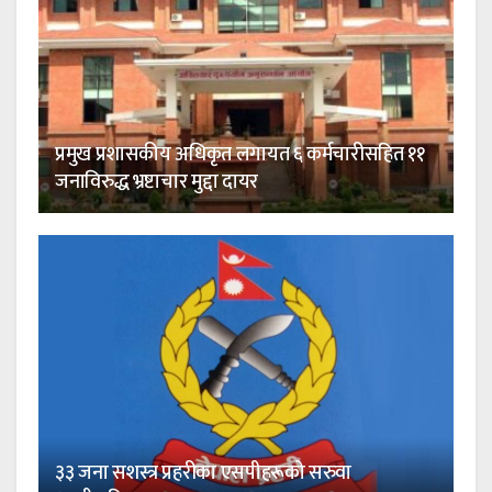
प्रमुख प्रशासकीय अधिकृत लगायत ६ कर्मचारीसहित ११
जनाविरुद्ध भ्रष्टाचार मुद्दा दायर
३३ जना सशस्त्र प्रहरीका एसपीहरूको सरुवा