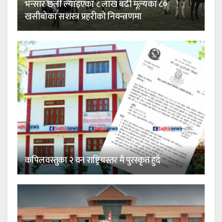
भन्सार छली ल्याइएका ८ लाख बढी मूल्यका ८०
खसीबोका सशस्त्र प्रहरीको नियन्त्रणमा
कपिलवस्तुका २ वन राष्ट्रियस्तर मै पुरस्कृत हुदै