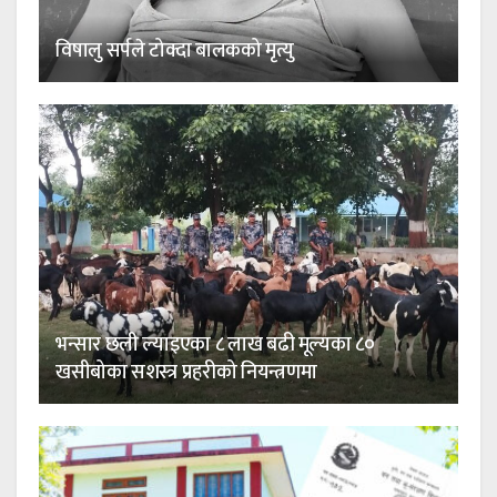
विषालु सर्पले टोक्दा बालकको मृत्यु
भन्सार छली ल्याइएका ८ लाख बढी मूल्यका ८०
खसीबोका सशस्त्र प्रहरीको नियन्त्रणमा