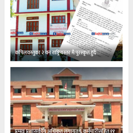
कपिलवस्तुका २ वन राष्ट्रियस्तर मै पुरस्कृत हुदै
प्रमुख प्रशासकीय अधिकृत लगायत ६ कर्मचारीसहित ११