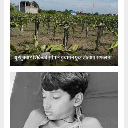
युट्युबबाट सिकेको सीपले ड्र्यागन फ्रुट खेतीमा सफलता