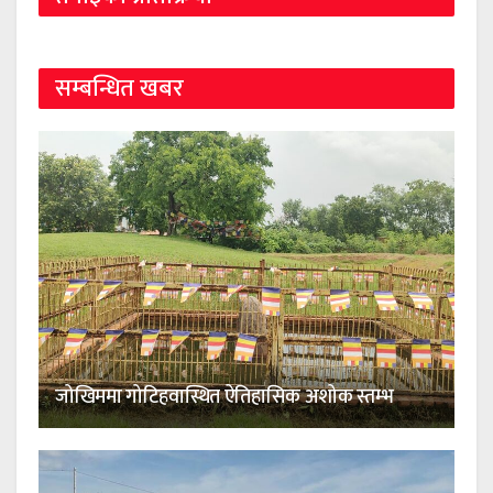
सम्बन्धित खबर
जोखिममा गोटिहवास्थित ऐतिहासिक अशोक स्तम्भ