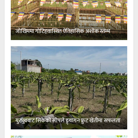
जोखिममा गोटिहवास्थित ऐतिहासिक अशोक स्तम्भ
युट्युबबाट सिकेको सीपले ड्र्यागन फ्रुट खेतीमा सफलता