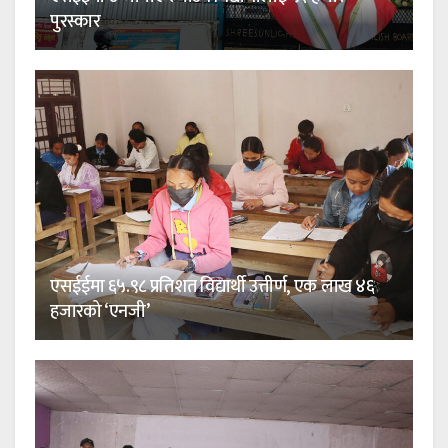
पुरस्कार
एसईईमा ६५.९८ प्रतिशत विद्यार्थी उत्तीर्ण, एक लाख ४६
हजारको ‘एनजी’