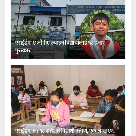
एसईईमा ४ जीपीए ल्याउने विद्यार्थीलाई ५१ हजार
पुरस्कार
एसईईमा ६५.९८ प्रतिशत विद्यार्थी उत्तीर्ण, एक लाख ४६