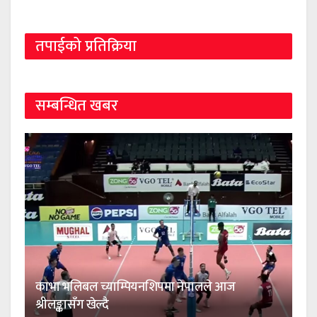
तपाईको प्रतिक्रिया
सम्बन्धित खबर
काभा भलिबल च्याम्पियनशिपमा नेपालले आज
श्रीलङ्कासँग खेल्दै