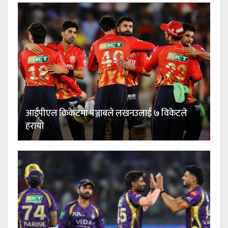
आईपीएल क्रिकेटमा पञ्जाबले लखनउलाई ७ विकेटले
हरायो