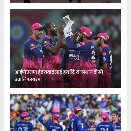
आईपीएलमा हैदरावादलाई हराउँदै राजस्थान दोस्रो
क्वालिफायरमा