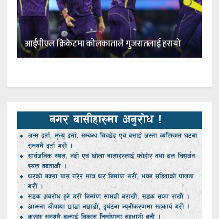
आईपीएल क्रिकेटमा कोलकाताले गुजरातलाई हरायो