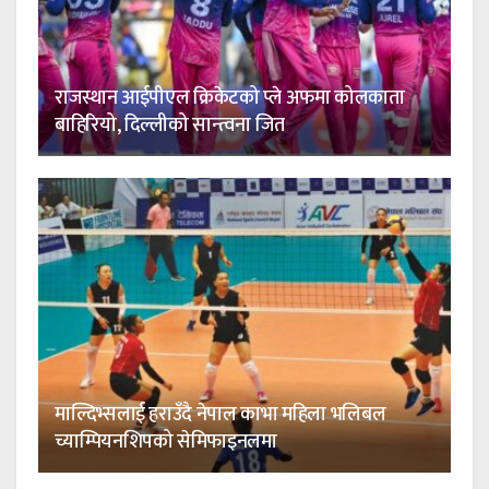
राजस्थान आईपीएल क्रिकेटको प्ले अफमा कोलकाता
बाहिरियो, दिल्लीको सान्त्वना जित
माल्दिभ्सलाई हराउँदै नेपाल काभा महिला भलिबल
च्याम्पियनशिपको सेमिफाइनलमा