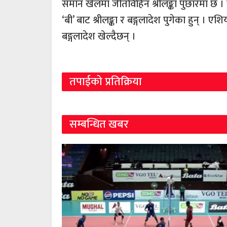
समान खेलमा जीतविहिन श्रीलङ्का पुछारमा छ ।
‘बी’ बाट श्रीलङ्का र बङ्गलादेश पुगेका हुन् ।
बङ्गलादेश खेल्दैछन् ।
तपाईको प्रतिक्रिया
सम्बन्धित खबर