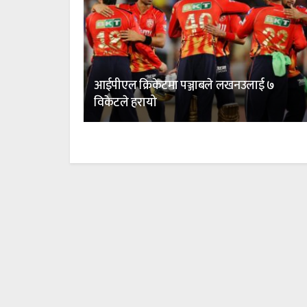
आईपीएल क्रिकेटमा पञ्जाबले लखनउलाई ७
विकेटले हरायो