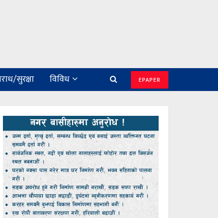
राध/सुरक्षा
विविध
EPAPER