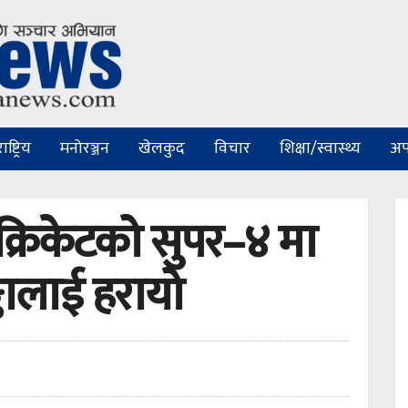
ष्ट्रिय
मनोरञ्जन
खेलकुद
विचार
शिक्षा/स्वास्थ्य
अप
्रिकेटको सुपर–४ मा
्कालाई हरायो