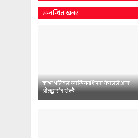
सम्बन्धित खबर
काभा भलिबल च्याम्पियनशिपमा नेपालले आज
श्रीलङ्कासँग खेल्दै