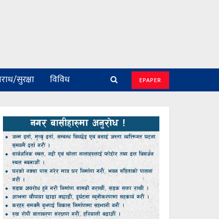
राध/सुरक्षा
विविध
EPAPER