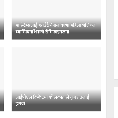
माल्दिभ्सलाई हराउँदै नेपाल काभा महिला भलिबल
च्याम्पियनशिपको सेमिफाइनलमा
आईपीएल क्रिकेटमा कोलकाताले गुजरातलाई
हरायो