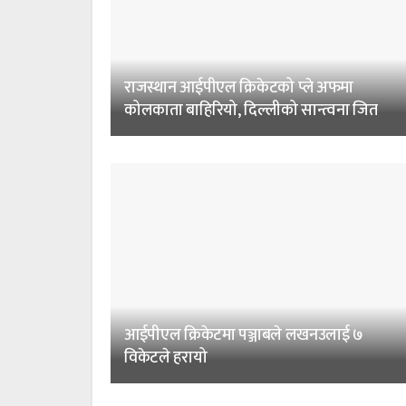
राजस्थान आईपीएल क्रिकेटको प्ले अफमा
कोलकाता बाहिरियो, दिल्लीको सान्त्वना जित
आईपीएल क्रिकेटमा पञ्जाबले लखनउलाई ७
विकेटले हरायो