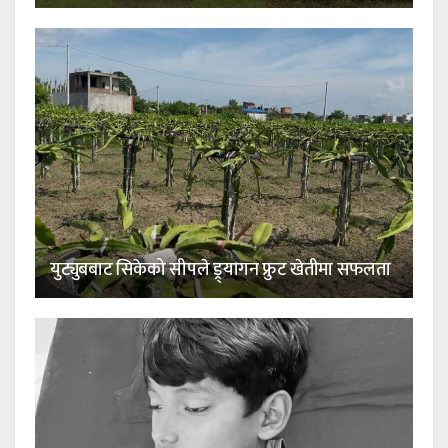
युट्युबबाट सिकेको सीपले ड्र्यागन फ्रुट खेतीमा सफलता