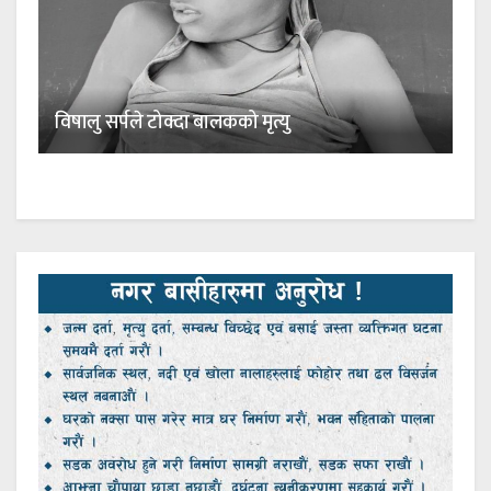
विषालु सर्पले टोक्दा बालकको मृत्यु