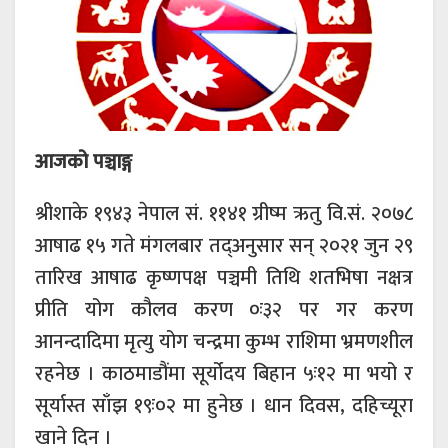
आजको पञ्चाङ्ग
श्रीशाके १९४३ नेपाल सं. ११४१ ग्रीष्म ऋतु वि.सं. २०७८
आषाढ १५ गते मंगलबार तद्अनुसार सन् २०२१ जुन २९
तारिख आषाढ कृष्णपक्ष पञ्चमी तिथि शतभिषा नक्षत्र
प्रीति योग कौलव करण ०ः३२ पर गर करण
आनन्दादिमा मृत्यु योग चन्द्रमा कुम्भ राशिमा भ्रमणशील
रहनेछ । काठमाडौंमा सूर्योदय बिहान ५ः१२ मा भयो र
सूर्यास्त साँझ १९ः०२ मा हुनेछ । धान दिवस, दहिच्यूरा
खाने दिन ।