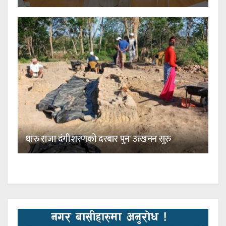
थारु राजा दंगीशरणको दरबार पुनः उत्खनन सुरु