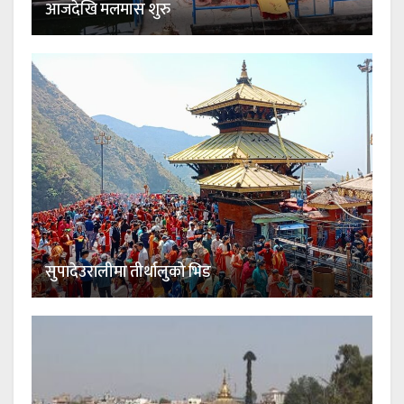
आजदेखि मलमास शुरु
सुपादेउरालीमा तीर्थालुको भिड