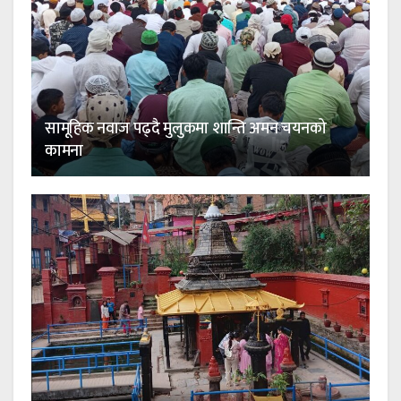
सामूहिक नवाज पढ्दै मुलुकमा शान्ति अमन चयनको
कामना