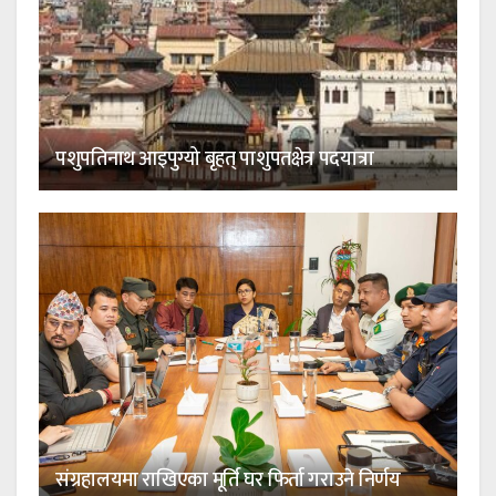
पशुपतिनाथ आइपुग्यो बृहत् पाशुपतक्षेत्र पदयात्रा
संग्रहालयमा राखिएका मूर्ति घर फिर्ता गराउने निर्णय