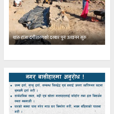
थारु राजा दंगीशरणको दरबार पुनः उत्खनन सुरु