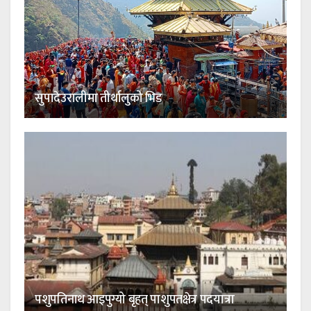
सुपादेउरालीमा तीर्थालुको भिड
पशुपतिनाथ आइपुग्यो बृहत् पाशुपतक्षेत्र पदयात्रा