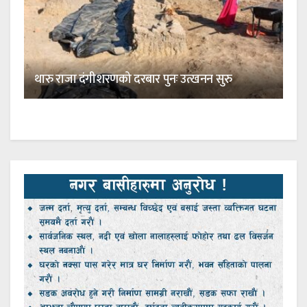
थारु राजा दंगीशरणको दरबार पुनः उत्खनन सुरु