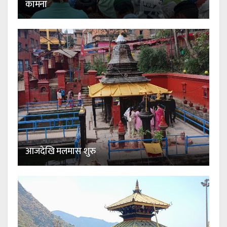
कामना
आजदेखि मलमास शुरु