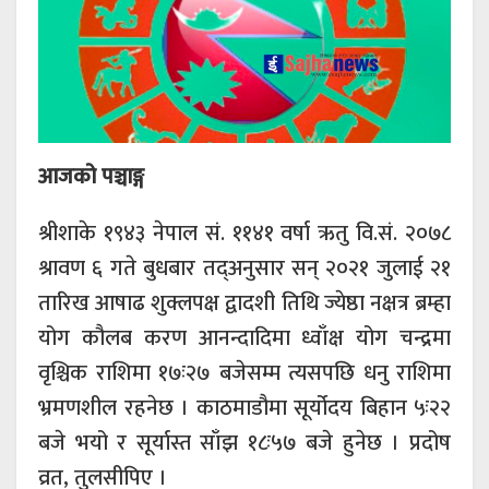
आजको पञ्चाङ्ग
श्रीशाके १९४३ नेपाल सं. ११४१ वर्षा ऋतु वि.सं. २०७८
श्रावण ६ गते बुधबार तद्अनुसार सन् २०२१ जुलाई २१
तारिख आषाढ शुक्लपक्ष द्वादशी तिथि ज्येष्ठा नक्षत्र ब्रम्हा
योग कौलब करण आनन्दादिमा ध्वाँक्ष योग चन्द्रमा
वृश्चिक राशिमा १७ः२७ बजेसम्म त्यसपछि धनु राशिमा
भ्रमणशील रहनेछ । काठमाडौमा सूर्योदय बिहान ५ः२२
बजे भयो र सूर्यास्त साँझ १८ः५७ बजे हुनेछ । प्रदोष
व्रत, तुलसीपिए ।